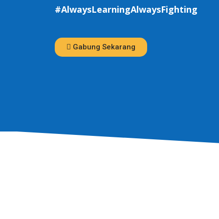
#AlwaysLearningAlwaysFighting
Gabung Sekarang