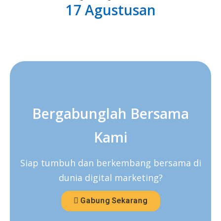
17 Agustusan
Bergabunglah Bersama
Kami
Siap tumbuh dan berkembang bersama di
dunia digital marketing?
Gabung Sekarang